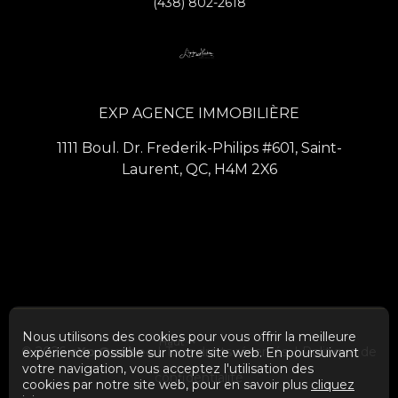
(438) 802-2618
EXP AGENCE IMMOBILIÈRE
1111 Boul. Dr. Frederik-Philips #601, Saint-
Laurent, QC, H4M 2X6
Nous utilisons des cookies pour vous offrir la meilleure
Haut
© 2026
eXp Québec
| Tous droits réservés. |
Politique de
expérience possible sur notre site web. En poursuivant
votre navigation, vous acceptez l'utilisation des
confidentialité
cookies par notre site web, pour en savoir plus
cliquez