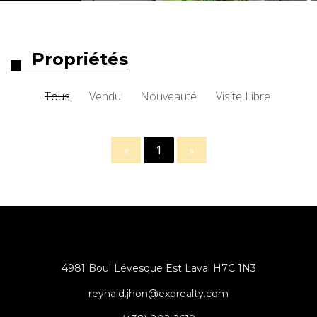
Propriétés
Tous
Vendu
Nouveauté
Visite Libre
«
1
»
4981 Boul Lévesque Est Laval H7C 1N3
reynald.jhon@exprealty.com