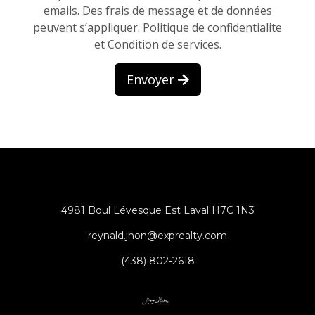
emails. Des frais de message et de données
peuvent s’appliquer.
Politique de confidentialite
et Condition de services.
Envoyer
4981 Boul Lévesque Est Laval H7C 1N3
reynald.jhon@exprealty.com
(438) 802-2618