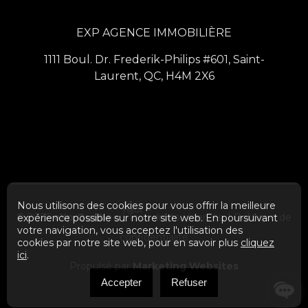
EXP AGENCE IMMOBILIÈRE
1111 Boul. Dr. Frederik-Philips #601, Saint-
Laurent, QC, H4M 2X6
Nous utilisons des cookies pour vous offrir la meilleure
Haut
© 2026
eXp Québec
| Tous droits réservés. |
Politique de
expérience possible sur notre site web. En poursuivant
votre navigation, vous acceptez l'utilisation des
confidentialité
cookies par notre site web, pour en savoir plus
cliquez
ici
.
Propulsé par
Marketing Websites
Accepter
Refuser