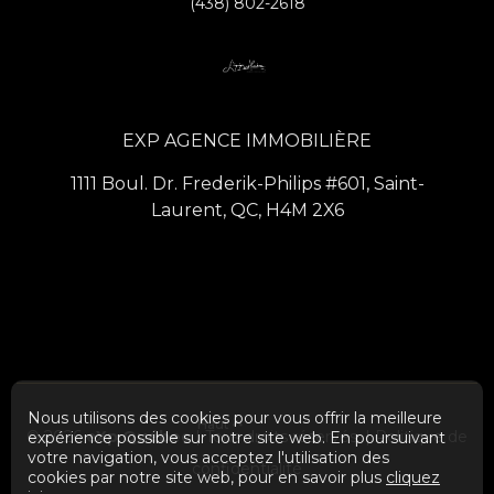
(438) 802-2618
EXP AGENCE IMMOBILIÈRE
1111 Boul. Dr. Frederik-Philips #601, Saint-
Laurent, QC, H4M 2X6
Nous utilisons des cookies pour vous offrir la meilleure
Haut
© 2026
eXp Québec
| Tous droits réservés. |
Politique de
expérience possible sur notre site web. En poursuivant
votre navigation, vous acceptez l'utilisation des
confidentialité
cookies par notre site web, pour en savoir plus
cliquez