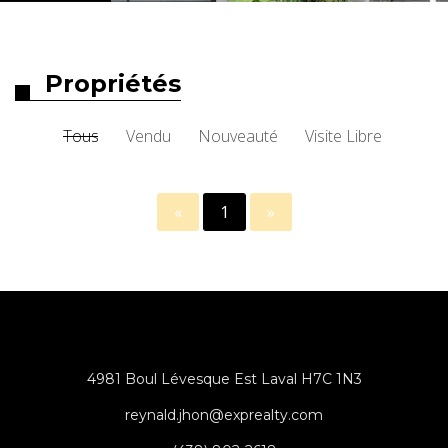
Propriétés
Tous
Vendu
Nouveauté
Visite Libre
«
1
»
4981 Boul Lévesque Est Laval H7C 1N3
reynald.jhon@exprealty.com